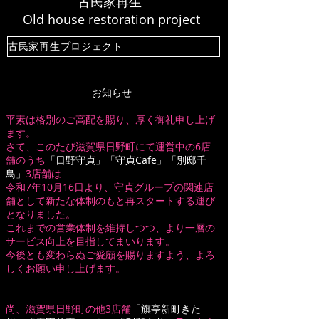
古民家再生
Old house restoration project
古民家再生プロジェクト
お知らせ
平素は格別のご高配を賜り、厚く御礼申し上げ
ます。
さて、このたび滋賀県日野町にて運営中の6店
舗のうち
「日野守貞」「守貞Cafe」「別邸千
鳥」
3店舗は
令和7年10月16日より、守貞グループの関連店
舗として新たな体制のもと再スタートする運び
となりました。
これまでの営業体制を維持しつつ、より一層の
サービス向上を目指してまいります。
今後とも変わらぬご愛顧を賜りますよう、よろ
しくお願い申し上げます。
​尚、滋賀県日野町の他3店舗
「旗亭新町きた