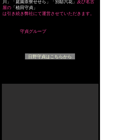
川」「庭園茶寮せせら」「別邸六花」
及び名古
屋の
「植田守貞」
は引き続き弊社にて運営させていただきます。
守貞グループ
日野守貞はこちらから