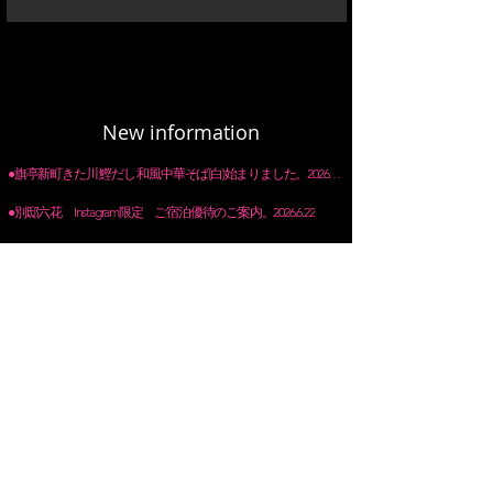
New information
●旗亭新町きた川 鰹だし 和風中華そば(白)始まりました。2026.6.30
●別邸六花 Instagram限定 ご宿泊優待のご案内。2026.6.22
●植田守貞 季節限定 よもぎ蕎麦始まりました。2026.5.25
●植田守貞 知多半島豊浜産 真鯛の天ぷら始まりました。2026.5.25
●植田守貞 一日五食限定 よもぎ蕎麦サラダとキーマカレー丼セット始まりました。2026.5.25
​●庭園茶寮せせら 営業日変更のお知らせ 2026.5.25
​●庭園茶寮せせら せせらぎパフェ 珈琲ゼリー 始まりました。
●別邸六花 ハーブ風呂 深息 始まりました。
●植田守貞 知多半島豊浜セット わかめおろしと 真鯛の天ぷら 始まりました。