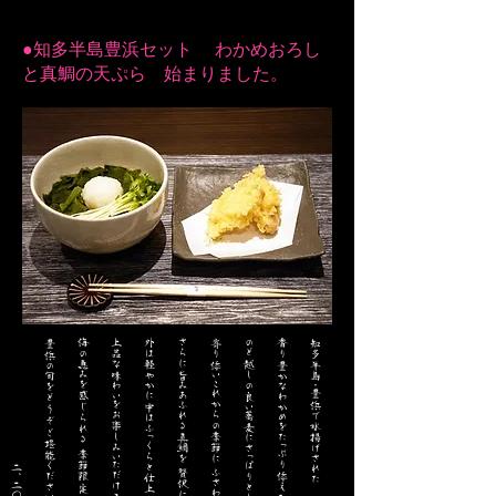
●知多半島豊浜セット わかめおろし
と真鯛の天ぷら 始まりました。
二、二〇〇円(税込み)
豊浜の旬をどうぞご堪能ください。
海の恵みを感じられる 季節限定の特別なセット。
上品な味わいをお楽しみいただけます。
外は軽やかに中はふっくらと仕上げた
さらに旨みあふれる真鯛を 贅沢に天ぷらに・・
寄り添いこれからの季節に ふさわしい一品です。
のど越しの良い蕎麦にさっぱりとした 大根おろしが
香り豊かなわかめをたっぷり添えた爽やかな「わかめおろし」
知多半島・豊浜で水揚げされた