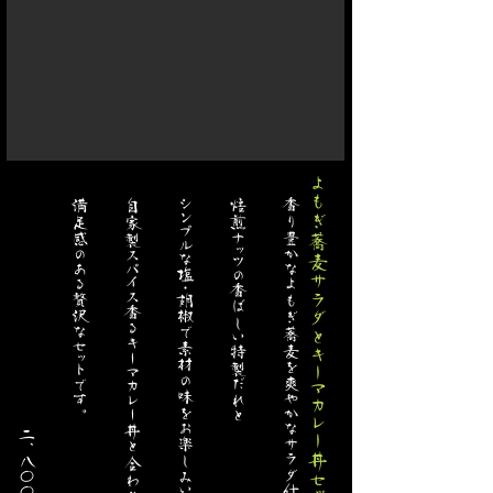
よもぎ蕎麦サラダとキーマカレー丼セット
​ 二、八〇〇円(税込み)
満足感のある贅沢なセットです。
自家製スパイス香るキーマカレー丼と
シンプルな塩・胡椒で
焙煎ナッツの香ばしい特製だれと
香り豊かなよもぎ蕎麦を
素材の味をお楽しみいただけます。
爽やかなサラダ仕立てに・・
合わせた