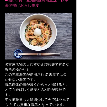
●植田守貞 愛知県豊浜港直送 赤車
海老揚げおろし蕎麦
名古屋名物の天むすやえび煎餅で有名な
坂角のゆかりも
この赤車海老が使用され 名古屋では欠
かせない海老です。
海老自体の味が濃くからっと揚げると、
とても香ばしく蕎麦との相性が抜群で
す。
年々捕獲量も大幅減少して今では地元で
も とても貴重な海老となっています。