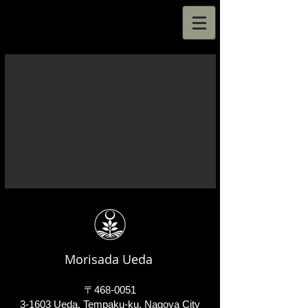
​Morisada Ueda
〒468-00
51
3-1603 Ueda, Tempaku-ku, Nagoya City