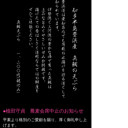
知られています。
豊浜港は愛知県内でも有数の水揚げを誇る港として
知多半島豊浜産
真鯛天ぷら 一、二〇〇円(税込み)
ぜひご堪能ください。
揚げたての香ばしさと港町ならではの鮮度を
上品な旨みとやさしい甘みが特徴です。
伊勢湾と三河湾の豊かな海で育った真鯛は
真鯛の天ぷら
●植田守貞 蕎麦会席中止のお知らせ
平素より格別のご愛顧を賜り、厚く御礼申し上
げます。