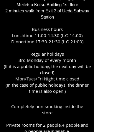
Meitetsu Kotsu Building 1st floor
2 minutes walk from Exit 3 of Ueda Subway
Station
B
usiness hours
Lunchtime 11:00-14:30 (L.O.14:00)
Dinnertime 17:30-21:30 (L.O.21:00)
Regular holidays
3rd Monday of every month
​(If it is a public holiday, the next day will be
closed)
Mon/Tues/Fri Night time closed
(In the case of public holidays, the dinner
time is also open.)
Completely non-smoking inside the
store
Private rooms for 2 people,4 people,and
6 people are available.