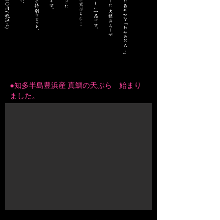
●知多半島豊浜産 真鯛の天ぷら 始まり
ました。