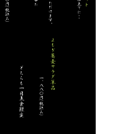
よもぎ蕎麦サラダ単品
どちらも一日五食限定
一、八八〇円(税込み)