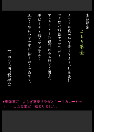
​ 一、四〇〇円('税込み)
異なる味わいを一度に愉しめる一品です。
香ばしさと清らかな旨み・・
すっきりとした塩だれの二種でご用意。
コク深い焙煎ナッツだれと
よ
季節限定
もぎの爽やかな香りをまとった蕎麦に
よもぎ蕎麦
●季節限定 よもぎ蕎麦サラダとキーマカレーセッ
ト 一日五食限定 始まりました。